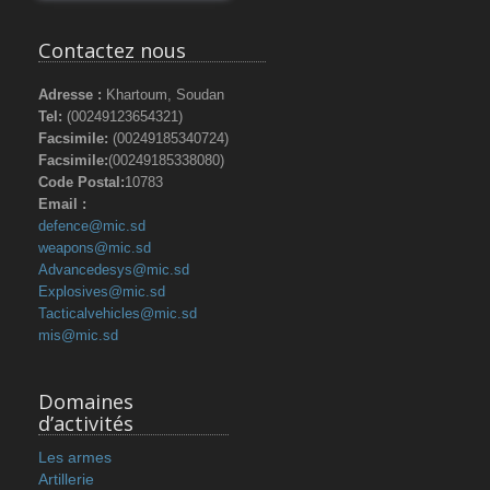
Contactez nous
Adresse :
Khartoum, Soudan
Tel:
(00249123654321)
Facsimile:
(00249185340724)
Facsimile:
(00249185338080)
Code Postal:
10783
Email :
defence@mic.sd
weapons@mic.sd
Advancedesys@mic.sd
Explosives@mic.sd
Tacticalvehicles@mic.sd
mis@mic.sd
Domaines
d’activités
Les armes
Artillerie