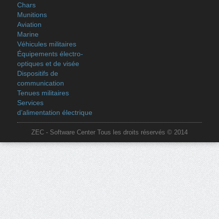
Chars
Munitions
Aviation
Marine
Véhicules militaires
Équipements électro-
optiques et de visée
Dispositifs de
communication
Tenues militaires
Services
d’alimentation électrique
ZEC - Software Center Tous les droits réservés © 2014