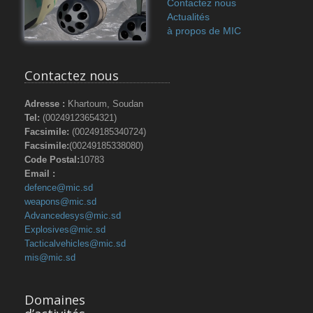
Contactez nous
Actualités
à propos de MIC
Contactez nous
Adresse :
Khartoum, Soudan
Tel:
(00249123654321)
Facsimile:
(00249185340724)
Facsimile:
(00249185338080)
Code Postal:
10783
Email :
defence@mic.sd
weapons@mic.sd
Advancedesys@mic.sd
Explosives@mic.sd
Tacticalvehicles@mic.sd
mis@mic.sd
Domaines