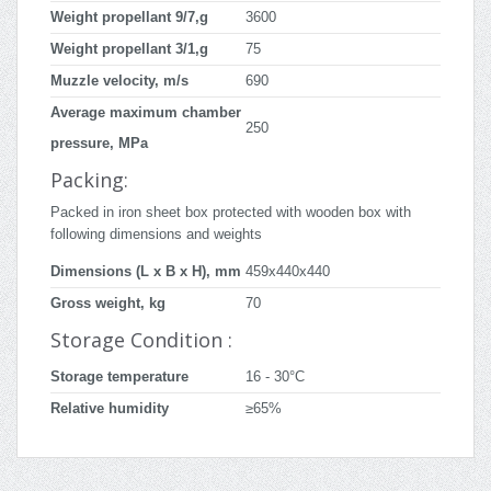
Weight propellant 9/7,g
3600
Weight propellant 3/1,g
75
Muzzle velocity, m/s
690
Average maximum chamber
250
pressure, MPa
Packing:
Packed in iron sheet box protected with wooden box with
following dimensions and weights
Dimensions (L x B x H), mm
459x440x440
Gross weight, kg
70
Storage Condition :
Storage temperature
16 - 30°C
Relative humidity
≥65%