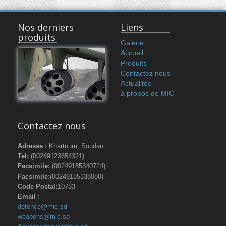
Nos derniers
Liens
produits
Galerie
Accueil
Produits
Contactez nous
Actualités
à propos de MIC
Contactez nous
Adresse :
Khartoum, Soudan
Tel:
(00249123654321)
Facsimile:
(00249185340724)
Facsimile:
(00249185338080)
Code Postal:
10783
Email :
defence@mic.sd
weapons@mic.sd