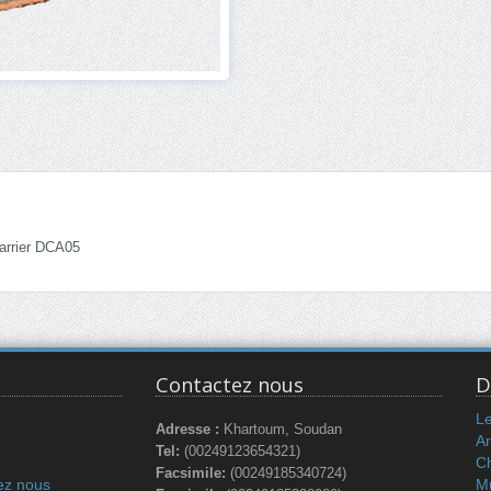
arrier DCA05
Contactez nous
D
L
Adresse :
Khartoum, Soudan
Ar
Tel:
(00249123654321)
C
Facsimile:
(00249185340724)
ez nous
Mu