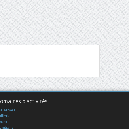
omaines d’activités
es armes
tillerie
hars
nitions