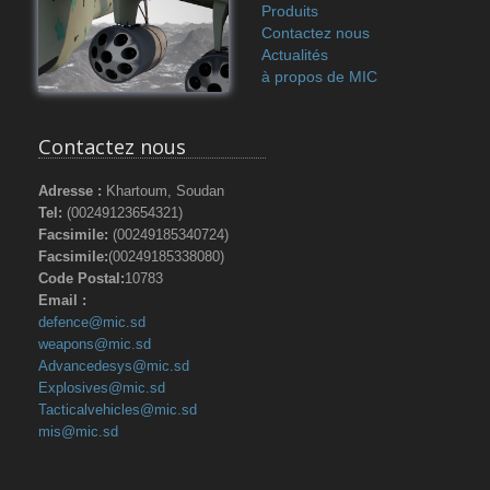
Produits
Contactez nous
Actualités
à propos de MIC
Contactez nous
Adresse :
Khartoum, Soudan
Tel:
(00249123654321)
Facsimile:
(00249185340724)
Facsimile:
(00249185338080)
Code Postal:
10783
Email :
defence@mic.sd
weapons@mic.sd
Advancedesys@mic.sd
Explosives@mic.sd
Tacticalvehicles@mic.sd
mis@mic.sd