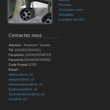
Produits
Contactez nous
Actualités
à propos de MIC
Contactez nous
Adresse :
Khartoum, Soudan
Tel:
(00249123654321)
Facsimile:
(00249185340724)
Facsimile:
(00249185338080)
Code Postal:
10783
Email :
defence@mic.sd
weapons@mic.sd
Advancedesys@mic.sd
Explosives@mic.sd
Tacticalvehicles@mic.sd
mis@mic.sd