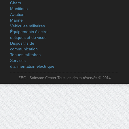
Chars
Munitions
Aviation
Marine
Véhicules militaires
Équipements électro-
optiques et de visée
Dispositifs de
communication
Tenues militaires
Services
d’alimentation électrique
ZEC - Software Center Tous les droits réservés © 2014