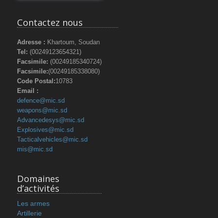
Contactez nous
Adresse :
Khartoum, Soudan
Tel:
(00249123654321)
Facsimile:
(00249185340724)
Facsimile:
(00249185338080)
Code Postal:
10783
Email :
defence@mic.sd
weapons@mic.sd
Advancedesys@mic.sd
Explosives@mic.sd
Tacticalvehicles@mic.sd
mis@mic.sd
Domaines
d’activités
Les armes
Artillerie