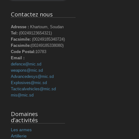
Contactez nous
Adresse :
Khartoum, Soudan
Tel:
(00249123654321)
Facsimile:
(00249185340724)
Facsimile:
(00249185338080)
Code Postal:
10783
Email :
defence@mic.sd
weapons@mic.sd
Advancedesys@mic.sd
Explosives@mic.sd
Tacticalvehicles@mic.sd
mis@mic.sd
Domaines
d’activités
Les armes
Artillerie