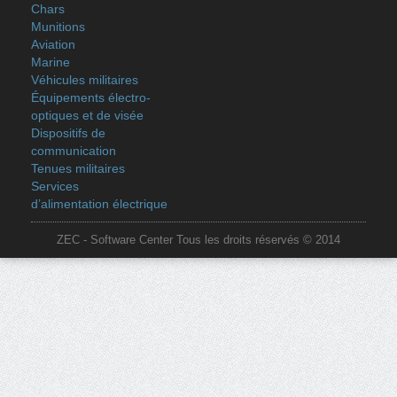
Chars
Munitions
Aviation
Marine
Véhicules militaires
Équipements électro-
optiques et de visée
Dispositifs de
communication
Tenues militaires
Services
d’alimentation électrique
ZEC - Software Center Tous les droits réservés © 2014