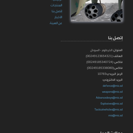
المنتجات
إتصل بنا
الأخبار
عن الهيئة
إتصل بنا
العنوان:
الخرطوم - السودان
الهاتف:
(00249123654321)
فاكس:
(00249185340724)
فاكس:
(00249185338080)
الرمز البريدي:
10783
البريد الاكتروني:
defence@mic.sd
weapons@mic.sd
Advancedesys@mic.sd
Explosives@mic.sd
Tacticalvehicles@mic.sd
mis@mic.sd